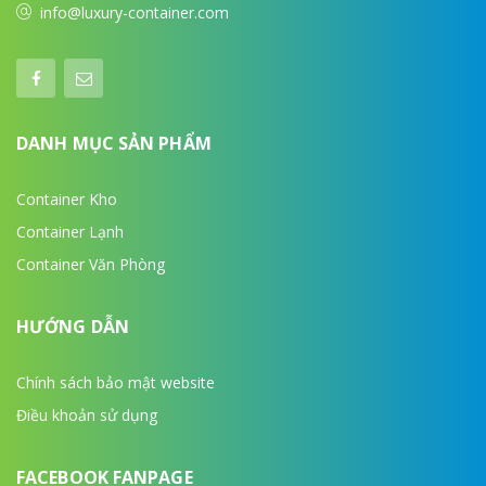
info@luxury-container.com
DANH MỤC SẢN PHẨM
Container Kho
Container Lạnh
Container Văn Phòng
HƯỚNG DẪN
Chính sách bảo mật website
Điều khoản sử dụng
FACEBOOK FANPAGE