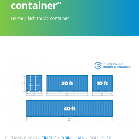
container”
Home
kích thước container
21 THÁNG 8, 2019
TIN TỨC
0 BÌNH LUẬN
BỞI
LUXURY