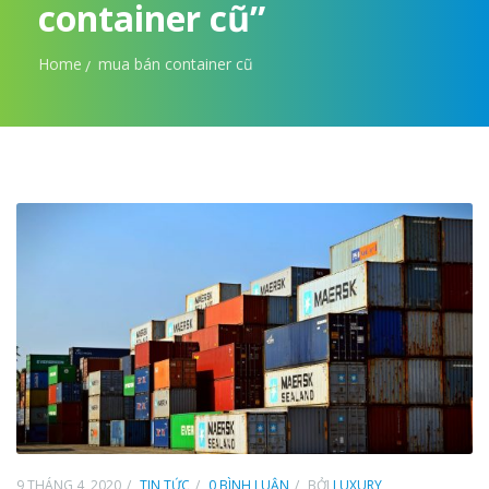
container cũ”
Home
mua bán container cũ
9 THÁNG 4, 2020
TIN TỨC
0 BÌNH LUẬN
BỞI
LUXURY