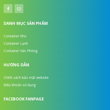
DANH MỤC SẢN PHẨM
Container Kho
Container Lạnh
Container Văn Phòng
HƯỚNG DẪN
Chính sách bảo mật website
Điều khoản sử dụng
FACEBOOK FANPAGE