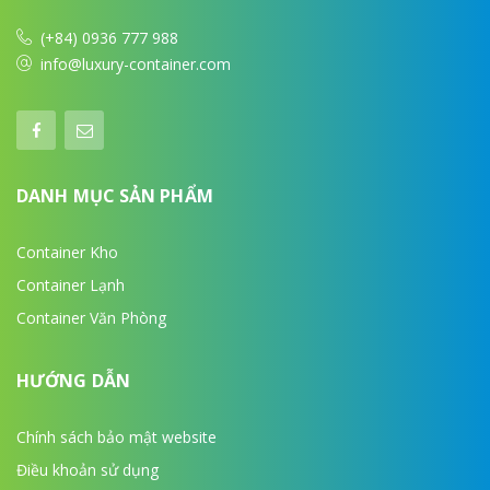
(+84) 0936 777 988
info@luxury-container.com
DANH MỤC SẢN PHẨM
Container Kho
Container Lạnh
Container Văn Phòng
HƯỚNG DẪN
Chính sách bảo mật website
Điều khoản sử dụng