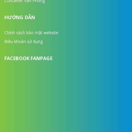
Container Văn Phòng
HƯỚNG DẪN
Chính sách bảo mật website
Điều khoản sử dụng
FACEBOOK FANPAGE