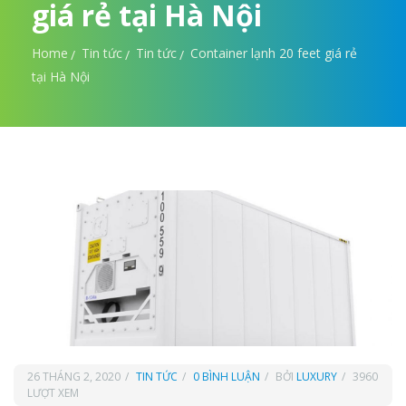
giá rẻ tại Hà Nội
Home
Tin tức
Tin tức
Container lạnh 20 feet giá rẻ
tại Hà Nội
26 THÁNG 2, 2020
TIN TỨC
0 BÌNH LUẬN
BỞI
LUXURY
3960
LƯỢT XEM