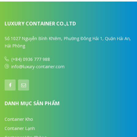
LUXURY CONTAINER CO.,LTD
Số 1027 Nguyễn Bỉnh Khiêm, Phường Đông Hải 1, Quận Hải An,
Hải Phòng
(+84) 0936 777 988
info@luxury-container.com
DANH MỤC SẢN PHẨM
Container Kho
Container Lạnh