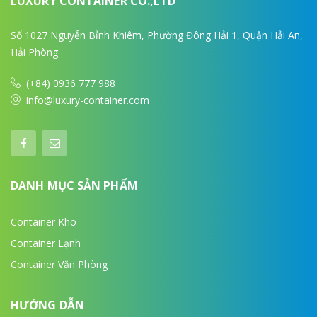
LUXURY CONTAINER CO.,LTD
Số 1027 Nguyễn Bỉnh Khiêm, Phường Đông Hải 1, Quận Hải An,
Hải Phòng
(+84) 0936 777 988
info@luxury-container.com
DANH MỤC SẢN PHẨM
Container Kho
Container Lạnh
Container Văn Phòng
HƯỚNG DẪN