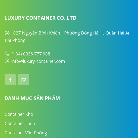
LUXURY CONTAINER CO.,LTD
Số 1027 Nguyễn Bỉnh Khiêm, Phường Đông Hải 1, Quận Hải An,
Hải Phòng
(+84) 0936 777 988
info@luxury-container.com
DANH MỤC SẢN PHẨM
Container Kho
Container Lạnh
Container Văn Phòng