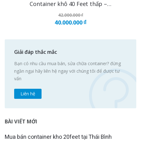
Container khô 40 Feet thấp –…
42.000.000
₫
40.000.000
Giá
₫
gốc
Giá
là:
hiện
42.000.000 ₫.
tại
Giải đáp thắc mắc
là:
Bạn có nhu cầu mua bán, sửa chữa container? đừng
40.000.000 ₫.
ngần ngại hãy liên hệ ngay với chúng tôi để được tư
vấn
Liên hệ
BÀI VIẾT MỚI
Mua bán container kho 20feet tại Thái Bình