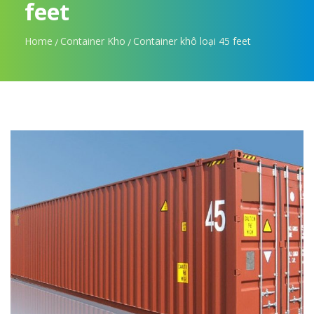
feet
Home
Container Kho
Container khô loại 45 feet