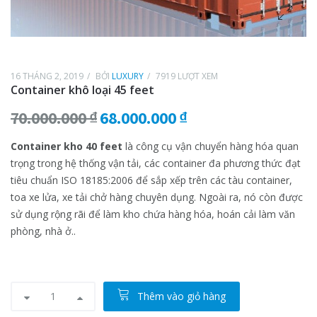
16 THÁNG 2, 2019
BỞI
LUXURY
7919 LƯỢT XEM
Container khô loại 45 feet
Giá
Giá
70.000.000
₫
68.000.000
₫
gốc
hiện
Container kho 40 feet
là công cụ vận chuyển hàng hóa quan
là:
tại
trọng trong hệ thống vận tải, các container đa phương thức đạt
70.000.000 ₫.
là:
tiêu chuẩn ISO 18185:2006 để sắp xếp trên các tàu container,
68.000.000 ₫.
toa xe lửa, xe tải chở hàng chuyên dụng. Ngoài ra, nó còn được
sử dụng rộng rãi để làm kho chứa hàng hóa, hoán cải làm văn
phòng, nhà ở..
Thêm vào giỏ hàng