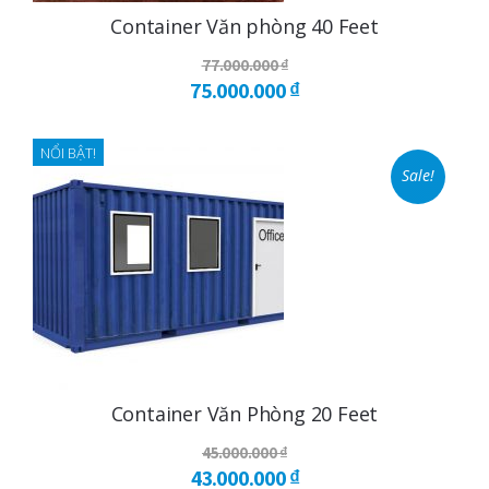
Container Văn phòng 40 Feet
77.000.000
₫
75.000.000
Giá
₫
gốc
Giá
là:
hiện
NỔI BẬT!
Sale!
77.000.000 ₫.
tại
là:
75.000.000 ₫.
Container Văn Phòng 20 Feet
45.000.000
₫
43.000.000
Giá
₫