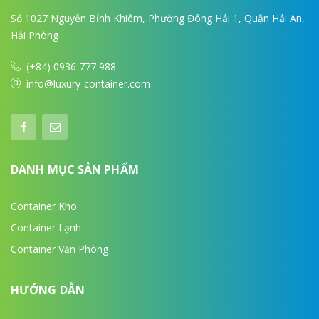
Số 1027 Nguyễn Bỉnh Khiêm, Phường Đông Hải 1, Quận Hải An,
Hải Phòng
(+84) 0936 777 988
info@luxury-container.com
DANH MỤC SẢN PHẨM
Container Kho
Container Lạnh
Container Văn Phòng
HƯỚNG DẪN