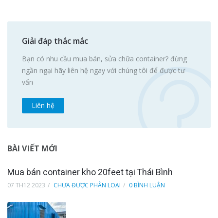
gốc
Giá
là:
hiện
45.000.000 ₫.
tại
Giải đáp thắc mắc
là:
Bạn có nhu cầu mua bán, sửa chữa container? đừng
43.000.000 ₫.
ngần ngại hãy liên hệ ngay với chúng tôi để được tư
vấn
Liên hệ
BÀI VIẾT MỚI
Mua bán container kho 20feet tại Thái Bình
07 TH12 2023
CHƯA ĐƯỢC PHÂN LOẠI
0 BÌNH LUẬN