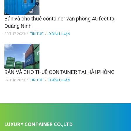
Bán và cho thuê container văn phòng 40 feet tại
Quảng Ninh
20 TH7 2023
TIN TỨC
0 BÌNH LUẬN
BÁN VÀ CHO THUÊ CONTAINER TẠI HẢI PHÒNG
07 TH6 2023
TIN TỨC
0 BÌNH LUẬN
LUXURY CONTAINER CO.,LTD