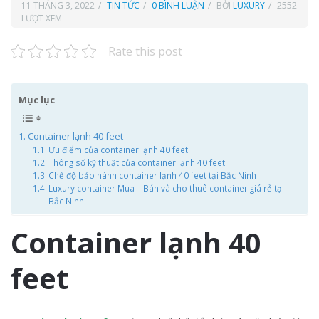
11 THÁNG 3, 2022
TIN TỨC
0 BÌNH LUẬN
BỞI
LUXURY
2552
LƯỢT XEM
Rate this post
Mục lục
Container lạnh 40 feet
Ưu điểm của container lạnh 40 feet
Thông số kỹ thuật của container lạnh 40 feet
Chế độ bảo hành container lạnh 40 feet tại Bắc Ninh
Luxury container Mua – Bán và cho thuê container giá rẻ tại
Bắc Ninh
Container lạnh 40
feet