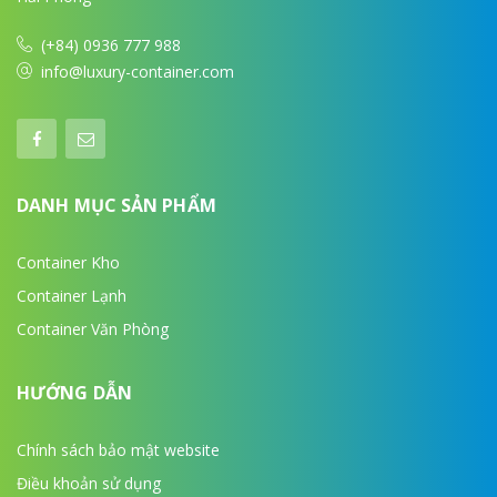
(+84) 0936 777 988
info@luxury-container.com
DANH MỤC SẢN PHẨM
Container Kho
Container Lạnh
Container Văn Phòng
HƯỚNG DẪN
Chính sách bảo mật website
Điều khoản sử dụng