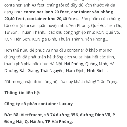
container lạnh 40 feet, chúng tôi có đầy đủ kích thước và đa
dạng như:
container lạnh 20 feet
,
container văn phòng
20,40 feet, container kho 20,40 feet
… Sản phẩm của chúng
tôi có mặt tại các quận huyện như: Yên Phong, Quế Võ, Tiên Du,
Từ Sơn, Thuận Thành… các khu công nghiệp như; KCN Quế Võ,
KCN Tiên Sơn, KCN gia Binh, Thuận Thành, Yên Phong…
Hơn thế nữa, để phục vụ nhu cầu container ở khắp mọi nơi,
chúng tôi đã phát triển hệ thống dịch vụ tại hầu hết các tỉnh,
thành phố phía bắc như: Hà Nội,
Hải Phòng
,
Quảng Ninh
,
Hải
Dương
,
Bắc Giang
,
Thái Nguyên
, Nam Định,
Ninh Bình
….
Rất mong nhận được ủng hộ của quý khách hàng! Trân Trọng.
Thông tin liên hệ:
Công ty cổ phần container Luxury
Đ/c: Bãi Vietfracht, số 74 đường 356, đường Đình Vũ, P.
Đông Hải, Q. Hải An, TP Hải Phòng.