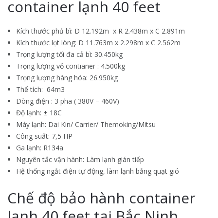
container lạnh 40 feet
Kích thước phủ bì: D 12.192m x R 2.438m x C 2.891m
Kích thước lọt lòng: D 11.763m x 2.298m x C 2.562m
Trọng lượng tối đa cả bì: 30.450kg
Trọng lượng vỏ contianer : 4.500kg
Trọng lượng hàng hóa: 26.950kg
Thể tích: 64m3
Dòng điện : 3 pha ( 380V – 460V)
Độ lạnh: ± 18C
Máy lạnh: Dai Kin/ Carrier/ Themoking/Mitsu
Công suất: 7,5 HP
Ga lạnh: R134a
Nguyên tắc vận hành: Làm lạnh gián tiếp
Hệ thống ngắt điện tự động, làm lạnh bằng quạt gió
Chế độ bảo hành container
lạnh 40 feet tại Bắc Ninh