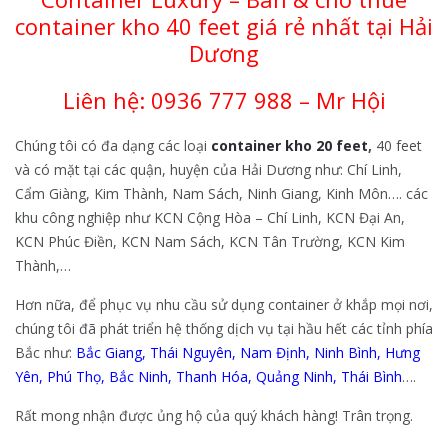
container kho 40 feet giá rẻ nhất tại Hải
Dương
Liên hệ:
0936 777 988 – Mr Hội
Chúng tôi có đa dạng các loại
container kho 20 feet
,
40 feet
và có mặt tại các quận, huyện của Hải Dương như: Chí Linh,
Cẩm Giàng, Kim Thành, Nam Sách, Ninh Giang, Kinh Môn…. các
khu công nghiệp như KCN Cộng Hòa – Chí Linh, KCN Đại An,
KCN Phúc Điền, KCN Nam Sách, KCN Tân Trường, KCN Kim
Thành,…
Hơn nữa, để phục vụ nhu cầu sử dụng container ở khắp mọi nơi,
chúng tôi đã phát triển hệ thống dịch vụ tại hầu hết các tỉnh phía
Bắc như:
Bắc Giang
,
Thái Nguyên
,
Nam Định
,
Ninh Bình
,
Hưng
Yên
,
Phú Thọ
,
Bắc Ninh
,
Thanh Hóa
,
Quảng Ninh
,
Thái Bình
….
Rất mong nhận được ủng hộ của quý khách hàng! Trân trọng.