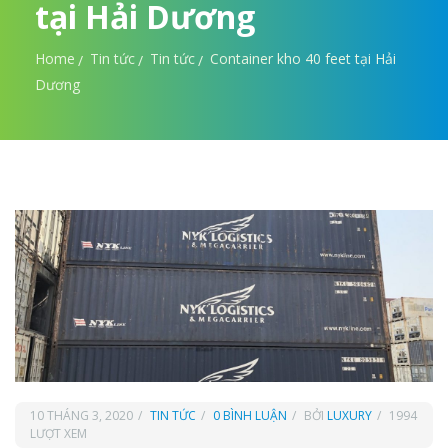
tại Hải Dương
Home
Tin tức
Tin tức
Container kho 40 feet tại Hải
Dương
10 THÁNG 3, 2020
TIN TỨC
0 BÌNH LUẬN
BỞI
LUXURY
1994
LƯỢT XEM