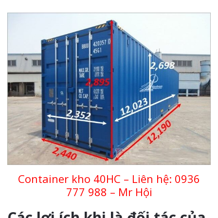
Container kho 40HC – Liên hệ:
0936
777 988 – Mr Hội
Các lợi ích khi là đối tác của