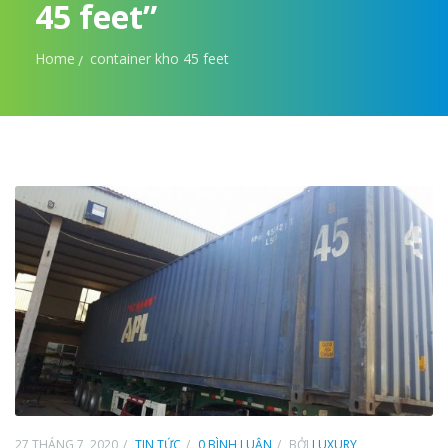
45 feet”
Home
container kho 45 feet
27 THÁNG 7, 2020
TIN TỨC
0 BÌNH LUẬN
BỞI
LUXURY