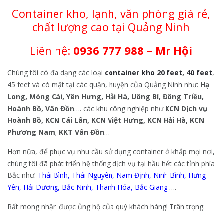
Container kho, lạnh, văn phòng giá rẻ,
chất lượng cao tại Quảng Ninh
Liên hệ:
0936 777 988 – Mr Hội
Chúng tôi có đa dạng các loại
container kho 20 feet
,
40 feet
,
45 feet và có mặt tại các quận, huyện của Quảng Ninh như:
Hạ
Long, Móng Cái, Yên Hưng, Hải Hà, Uông Bí, Đông Triều,
Hoành Bồ, Vân Đồn
…. các khu công nghiệp như
KCN Dịch vụ
Hoành Bồ, KCN Cái Lân, KCN Việt Hưng, KCN Hải Hà, KCN
Phương Nam, KKT Vân Đồn
…
Hơn nữa, để phục vụ nhu cầu sử dụng container ở khắp mọi nơi,
chúng tôi đã phát triển hệ thống dịch vụ tại hầu hết các tỉnh phía
Bắc như:
Thái Bình
,
Thái Nguyên
,
Nam Định
,
Ninh Bình
,
Hưng
Yên
,
Hải Dương
,
Bắc Ninh
,
Thanh Hóa
,
Bắc Giang
….
Rất mong nhận được ủng hộ của quý khách hàng! Trân trọng.