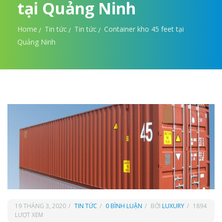
tại Quảng Ninh
Home
Tin tức
Tin tức
Container kho 45 feet tại
Quảng Ninh
19 THÁNG 3, 2020
TIN TỨC
0 BÌNH LUẬN
BỞI
LUXURY
1894
LƯỢT XEM