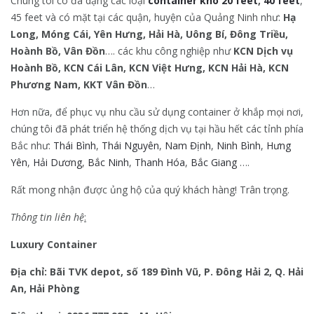
Chúng tôi có đa dạng các loại
container kho 20 feet
,
40 feet
,
45 feet và có mặt tại các quận, huyện của Quảng Ninh như:
Hạ
Long, Móng Cái, Yên Hưng, Hải Hà, Uông Bí, Đông Triều,
Hoành Bồ, Vân Đồn
…. các khu công nghiệp như
KCN Dịch vụ
Hoành Bồ, KCN Cái Lân, KCN Việt Hưng, KCN Hải Hà, KCN
Phương Nam, KKT Vân Đồn
…
Hơn nữa, để phục vụ nhu cầu sử dụng container ở khắp mọi nơi,
chúng tôi đã phát triển hệ thống dịch vụ tại hầu hết các tỉnh phía
Bắc như:
Thái Bình
,
Thái Nguyên
,
Nam Định
,
Ninh Bình
,
Hưng
Yên
,
Hải Dương
,
Bắc Ninh
,
Thanh Hóa
,
Bắc Giang
….
Rất mong nhận được ủng hộ của quý khách hàng! Trân trọng.
Thông tin liên hệ
:
Luxury Container
Địa chỉ: Bãi TVK depot, số 189 Đình Vũ, P. Đông Hải 2, Q. Hải
An, Hải Phòng