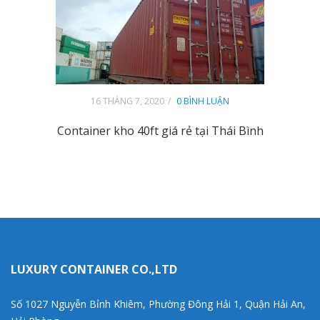
16 THÁNG 7, 2020
0 BÌNH LUẬN
Container kho 40ft giá rẻ tại Thái Bình
LUXURY CONTAINER CO.,LTD
Số 1027 Nguyễn Bỉnh Khiêm, Phường Đông Hải 1, Quận Hải An,