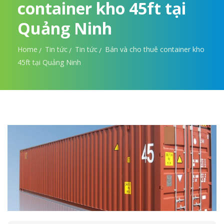
container kho 45ft tại
Quảng Ninh
Home
Tin tức
Tin tức
Bán và cho thuê container kho
45ft tại Quảng Ninh