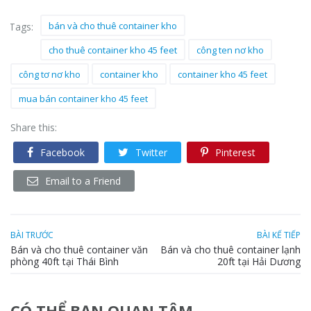
bán và cho thuê container kho
Tags:
cho thuê container kho 45 feet
công ten nơ kho
công tơ nơ kho
container kho
container kho 45 feet
mua bán container kho 45 feet
Share this:
Facebook
Twitter
Pinterest
Email to a Friend
BÀI TRƯỚC
BÀI KẾ TIẾP
Bán và cho thuê container văn
Bán và cho thuê container lạnh
phòng 40ft tại Thái Bình
20ft tại Hải Dương
CÓ THỂ BẠN QUAN TÂM