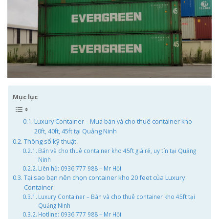
Mục lục
Luxury Container – Mua bán và cho thuê container kho
20ft, 40ft, 45ft tại Quảng Ninh
Thông số kỹ thuật
Bán và cho thuê container kho 45ft giá rẻ, uy tín tại Quảng
Ninh
Liên hệ: 0936 777 988 – Mr Hội
Tại sao bạn nên chọn container kho 20 feet của Luxury
Container
Luxury Container – Bán và cho thuê container kho 45ft tại
Quảng Ninh
Hotline: 0936 777 988 – Mr Hội