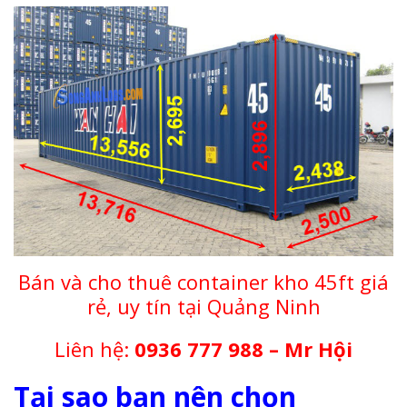
Bán và cho thuê container kho 45ft giá
rẻ, uy tín tại Quảng Ninh
Liên hệ:
0936 777 988 – Mr Hội
Tại sao bạn nên chọn