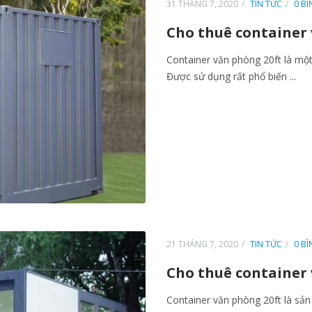
31 THÁNG 7, 2020
TIN TỨC
0 B
Cho thuê container 
Container văn phòng 20ft là mộ
Được sử dụng rất phổ biến ...
21 THÁNG 7, 2020
TIN TỨC
0 B
Cho thuê container 
Container văn phòng 20ft là sả