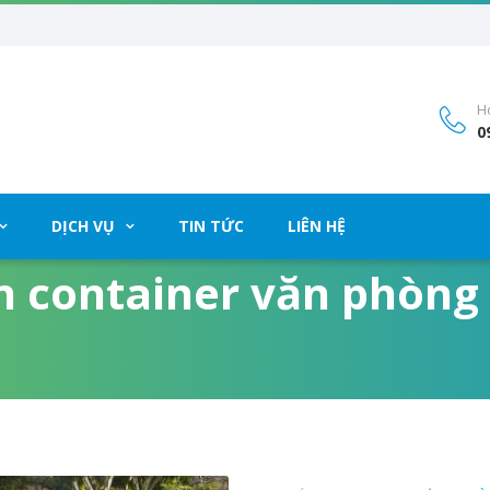
Ho
0
DỊCH VỤ
TIN TỨC
LIÊN HỆ
 container văn phòng 