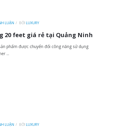
ÌNH LUẬN
BỞI
LUXURY
 20 feet giá rẻ tại Quảng Ninh
à sản phẩm được chuyển đổi công năng sử dụng
er ...
ÌNH LUẬN
BỞI
LUXURY