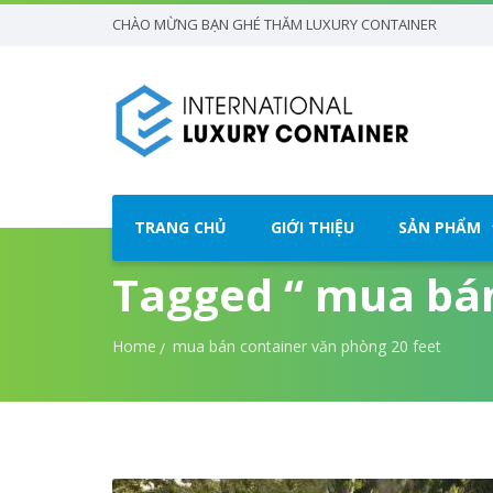
CHÀO MỪNG BẠN GHÉ THĂM LUXURY CONTAINER
TRANG CHỦ
GIỚI THIỆU
SẢN PHẨM
Tagged “ mua bán
Home
mua bán container văn phòng 20 feet