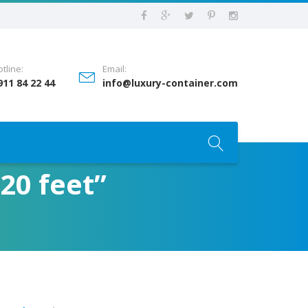
tline:
Email:
911 84 22 44
info@luxury-container.com
20 feet”