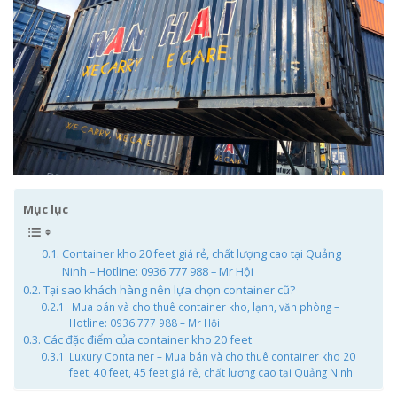
Mục lục
Container kho 20 feet giá rẻ, chất lượng cao tại Quảng
Ninh – Hotline: 0936 777 988 – Mr Hội
Tại sao khách hàng nên lựa chọn container cũ?
Mua bán và cho thuê container kho, lạnh, văn phòng –
Hotline: 0936 777 988 – Mr Hội
Các đặc điểm của container kho 20 feet
Luxury Container – Mua bán và cho thuê container kho 20
feet, 40 feet, 45 feet giá rẻ, chất lượng cao tại Quảng Ninh