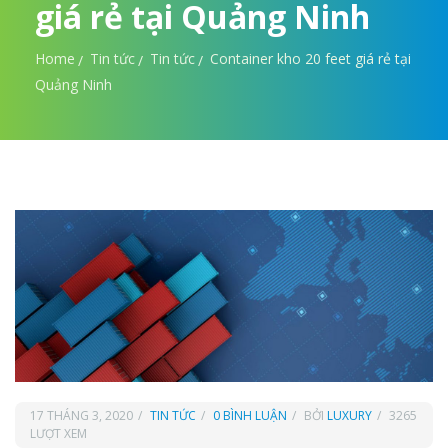
giá rẻ tại Quảng Ninh
Home
Tin tức
Tin tức
Container kho 20 feet giá rẻ tại
Quảng Ninh
17 THÁNG 3, 2020
TIN TỨC
0 BÌNH LUẬN
BỞI
LUXURY
3265
LƯỢT XEM