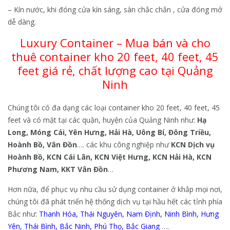
– Kín nước, khi đóng cửa kín sáng, sàn chắc chắn , cửa đóng mở
dễ dàng.
Luxury Container – Mua bán và cho
thuê container kho 20 feet, 40 feet, 45
feet giá rẻ, chất lượng cao tại Quảng
Ninh
Chúng tôi có đa dạng các loại container kho 20 feet, 40 feet, 45
feet và có mặt tại các quận, huyện của Quảng Ninh như:
Hạ
Long, Móng Cái, Yên Hưng, Hải Hà, Uông Bí, Đông Triều,
Hoành Bồ, Vân Đồn
…. các khu công nghiệp như
KCN Dịch vụ
Hoành Bồ, KCN Cái Lân, KCN Việt Hưng, KCN Hải Hà, KCN
Phương Nam, KKT Vân Đồn
…
Hơn nữa, để phục vụ nhu cầu sử dụng container ở khắp mọi nơi,
chúng tôi đã phát triển hệ thống dịch vụ tại hầu hết các tỉnh phía
Bắc như:
Thanh Hóa
,
Thái Nguyên
,
Nam Định
,
Ninh Bình
,
Hưng
Yên
,
Thái Bình
,
Bắc Ninh
,
Phú Thọ
,
Bắc Giang
….