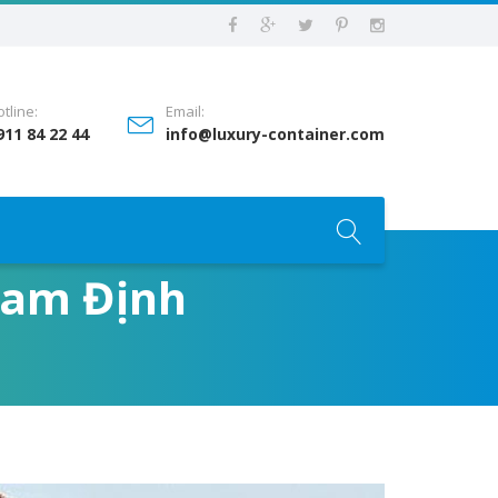
tline:
Email:
911 84 22 44
info@luxury-container.com
 Nam Định