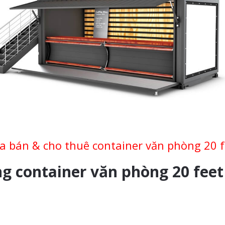
 bán & cho thuê container văn phòng 20 f
g container văn phòng 20 feet