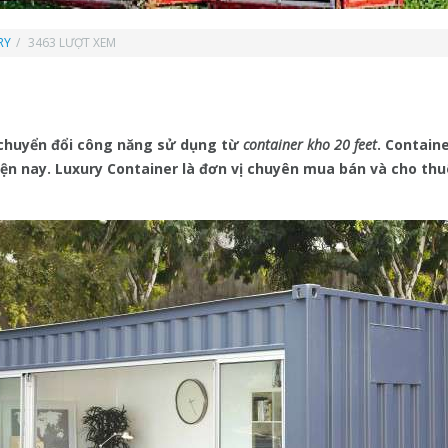
RY
3463 LƯỢT XEM
 chuyển đổi công năng sử dụng từ
container kho 20 feet
. Contain
iện nay. Luxury Container là đơn vị chuyên mua bán và cho th