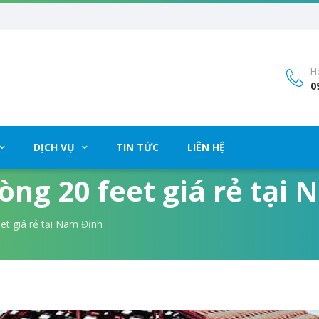
Ho
0
DỊCH VỤ
TIN TỨC
LIÊN HỆ
òng 20 feet giá rẻ tại
et giá rẻ tại Nam Định