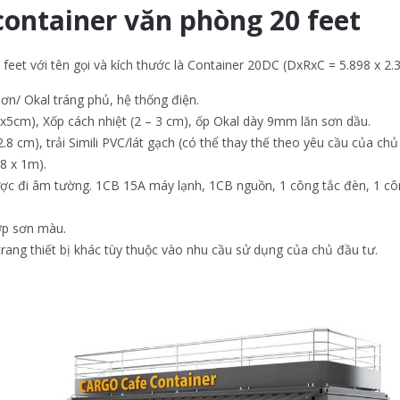
container văn phòng 20 feet
 feet với tên gọi và kích thước là Container 20DC (DxRxC = 5.898 x 2.
sơn/ Okal tráng phủ, hệ thống điện.
x5cm), Xốp cách nhiệt (2 – 3 cm), ốp Okal dày 9mm lăn sơn dầu.
8 cm), trải Simili PVC/lát gạch (có thể thay thế theo yêu cầu của chủ
.8 x 1m).
ợc đi âm tường. 1CB 15A máy lạnh, 1CB nguồn, 1 công tắc đèn, 1 công
lớp sơn màu.
 trang thiết bị khác tùy thuộc vào nhu cầu sử dụng của chủ đầu tư.